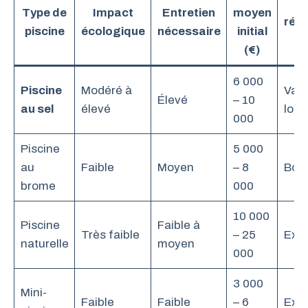
C
Type de
Impact
Entretien
moyen
rég
piscine
écologique
nécessaire
initial
(€)
6 000
Piscine
Modéré à
Vari
Élevé
– 10
au sel
élevé
loca
000
Piscine
5 000
au
Faible
Moyen
– 8
Bon
brome
000
10 000
Piscine
Faible à
Très faible
– 25
Exce
naturelle
moyen
000
3 000
Mini-
Faible
Faible
– 6
Exce