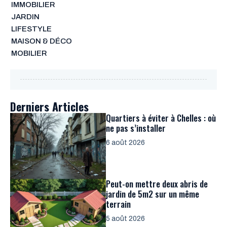
IMMOBILIER
JARDIN
LIFESTYLE
MAISON & DÉCO
MOBILIER
Derniers Articles
Quartiers à éviter à Chelles : où
ne pas s’installer
6 août 2026
Peut-on mettre deux abris de
jardin de 5m2 sur un même
terrain
5 août 2026